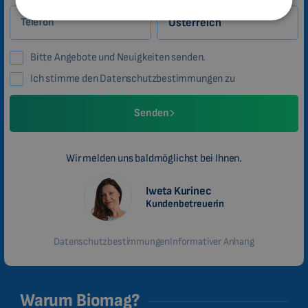
Land
Telefon
CHINESE (TRADITIONAL)
CHINESE (SIMPLIFIED)
Bitte Angebote und Neuigkeiten senden.
ROMANIAN
Ich stimme den Datenschutzbestimmungen zu
CZECH
Senden
Wir melden uns baldmöglichst bei Ihnen.
Iweta Kurinec
Kundenbetreuerin
Datenschutzbestimmungen
Informativer Anhang
Warum Biomag?