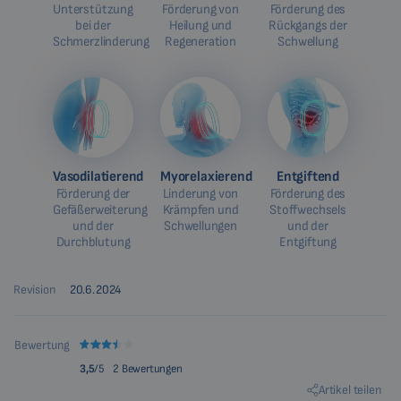
Unterstützung
Förderung von
Förderung des
bei der
Heilung und
Rückgangs der
Schmerzlinderung
Regeneration
Schwellung
Vasodilatierend
Myorelaxierend
Entgiftend
Förderung der
Linderung von
Förderung des
Gefäßerweiterung
Krämpfen und
Stoffwechsels
und der
Schwellungen
und der
Durchblutung
Entgiftung
Revision
20.6.2024
Bewertung
3,5
/5
2 Bewertungen
Artikel teilen