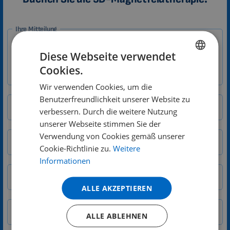
1-
Ihre Mitteilung
DE
Zákazník
Diese Webseite verwendet
Cookies.
ENGLISH
Wir verwenden Cookies, um die
DUTCH
Benutzerfreundlichkeit unserer Website zu
Name
GERMAN
verbessern. Durch die weitere Nutzung
unserer Webseite stimmen Sie der
PORTUGUESE
Verwendung von Cookies gemäß unserer
E-Mail
SPANISH
Cookie-Richtlinie zu.
Weitere
FRENCH
Informationen
Straße/Hausnummer
CATALAN
ALLE AKZEPTIEREN
BULGARIAN
Stadt
PLZ
MALAYSIAN
ALLE ABLEHNEN
HINDI