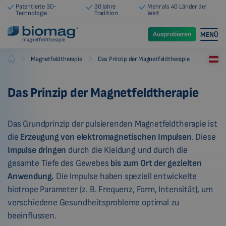
Patentierte 3D-
30 Jahre
Mehr als 40 Länder der
Technologie
Tradition
Welt
Ausprobieren
MENÜ
magnetfeldtherapie
-
-
Magnetfeldtherapie
Das Prinzip der Magnetfeldtherapie
Biomag
Das Prinzip der Magnetfeldtherapie
Das Grundprinzip der pulsierenden Magnetfeldtherapie ist
die
Erzeugung von elektromagnetischen Impulsen
. Diese
Impulse
dringen
durch die Kleidung und durch die
gesamte Tiefe des Gewebes
bis zum Ort der gezielten
Anwendung.
Die Impulse haben speziell entwickelte
biotrope Parameter (z. B. Frequenz, Form, Intensität), um
verschiedene Gesundheitsprobleme optimal zu
beeinflussen.