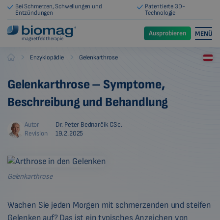
Bei Schmerzen, Schwellungen und
Patentierte 3D-
Entzündungen
Technologie
Ausprobieren
MENÜ
magnetfeldtherapie
-
-
Enzyklopädie
Gelenkarthrose
Biomag
Gelenkarthrose – Symptome,
Beschreibung und Behandlung
Autor
Dr. Peter Bednarčík CSc.
Revision
19.2.2025
Gelenkarthrose
Wachen Sie jeden Morgen mit schmerzenden und steifen
Gelenken auf? Das ist ein typisches Anzeichen von