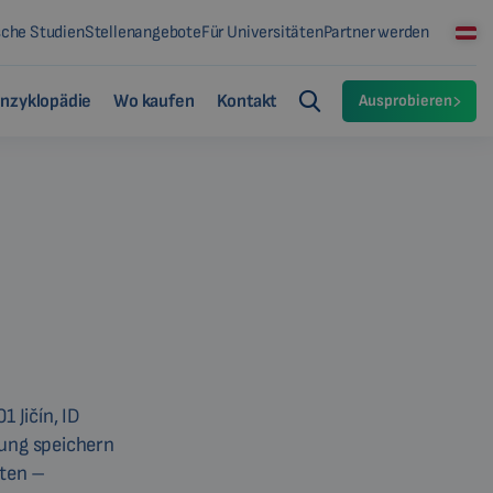
sche Studien
Stellenangebote
Für Universitäten
Partner werden
nzyklopädie
Wo kaufen
Kontakt
Ausprobieren
 Jičín, ID
ung speichern
aten –