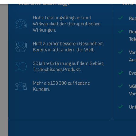
Warum Biomag?
Wie 
Hohe Leistungsfähigkeit und
Res
Wirksamkeit der therapeutischen
Wirkungen.
Der
Te
Hilft zu einer besseren Gesundheit.
Bereits in 40 Ländern der Welt.
Ver
Au
30 Jahre Erfahrung auf dem Gebiet,
Tschechisches Produkt.
Eve
Mehr als 100 000 zufriedene
Wäh
Kunden.
Vor
Unt