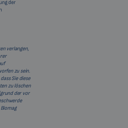
lung der
n
en verlangen,
rer
auf
orfen zu sein.
dass Sie diese
aten zu löschen
fgrund der vor
Beschwerde
, Biomag