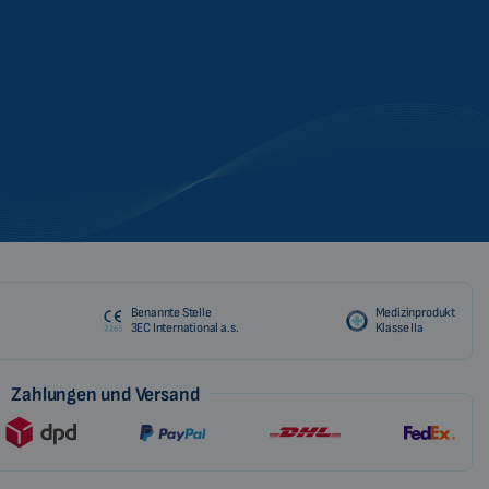
Benannte Stelle
Medizinprodukt
3EC International a.s.
Klasse IIa
Zahlungen und Versand