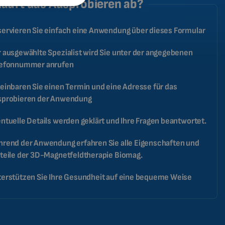
läuft das Ausprobieren ab?
FRENCH
CATALAN
ervieren Sie einfach eine Anwendung über dieses Formular
BULGARIAN
 ausgewählte Spezialist wird Sie unter der angegebenen
MALAYSIAN
lefonnummer anrufen
HINDI
einbaren Sie einen Termin und eine Adresse für das
CHINESE (TRADITIONAL)
sprobieren der Anwendung
CHINESE (SIMPLIFIED)
ntuelle Details werden geklärt und Ihre Fragen beantwortet.
ROMANIAN
rend der Anwendung erfahren Sie alle Eigenschaften und
CZECH
teile der 3D-Magnetfeldtherapie Biomag.
erstützen Sie Ihre Gesundheit auf eine bequeme Weise