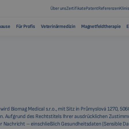
Über uns
Zertifikate
Patent
Referenzen
Klini
hause
Für Profis
Veterinärmedizin
Magnetfeldtherapie
E
rd Biomag Medical s.r.o., mit Sitz in Průmyslová 1270, 50601
. Aufgrund des Rechtstitels Ihrer ausdrücklichen Zustimm
der Nachricht – einschließlich Gesundheitsdaten (Sensible D