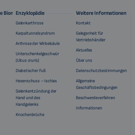
ie Biomag
Enzyklopädie
Weitere Informationen
Gelenkarthrose
Kontakt
Karpaltunnelsyndrom
Gelegenheit für
Vertriebshändler
Arthrose der Wirbelsäule
Aktuelles
Unterschenkelgeschwür
(Ulcus cruris)
Über uns
Diabetischer Fuß
Datenschutzbestimmungen
Hexenschuss – Ischias
Allgemeine
Geschäftsbedingungen
Gelenkentzündung der
Hand und des
Beschwerdeverfahren
Handgelenks
Informationen
Knochenbrüche