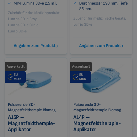
MIMI Lumina 3D-e 2.5 mT.
Durchmesser 290 mm; Tiefe
85 mm.
Zubehör für das Medizinprodukt:
Zubehör für medizinische Geräte:
Lumina 3D-e Easy
Lumio 3D-e
Lumina 3D-e Clinic
Lumio 3D-e
Angaben zum Produkt
Angaben zum Produkt
Ausverkauft
Ausverkauft
EU
EU
MDR
MDR
Pulsierende 3D-
Pulsierende 3D-
Magnetfeldtherapie Biomag
Magnetfeldtherapie Biomag
A15P –
A14P –
Magnetfeldtherapie-
Magnetfeldtherapie-
Applikator
Applikator