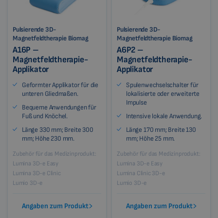
Pulsierende 3D-
Pulsierende 3D-
Magnetfeldtherapie Biomag
Magnetfeldtherapie Biomag
A16P –
A6P2 –
Magnetfeldtherapie-
Magnetfeldtherapie-
Applikator
Applikator
Geformter Applikator für die
Spulenwechselschalter für
unteren Gliedmaßen.
lokalisierte oder erweiterte
Impulse
Bequeme Anwendungen für
Fuß und Knöchel.
Intensive lokale Anwendung.
Länge 330 mm; Breite 300
Länge 170 mm; Breite 130
mm; Höhe 230 mm.
mm; Höhe 25 mm.
Zubehör für das Medizinprodukt:
Zubehör für das Medizinprodukt:
Lumina 3D-e Easy
Lumina 3D-e Easy
Lumina 3D-e Clinic
Lumina Clinic 3D-e
Lumio 3D-e
Lumio 3D-e
Angaben zum Produkt
Angaben zum Produkt