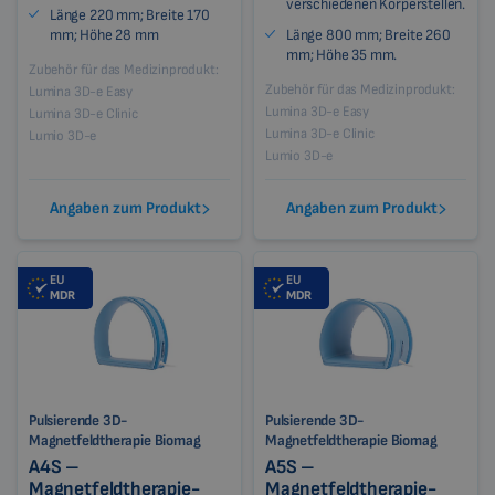
verschiedenen Körperstellen.
Länge 220 mm; Breite 170
mm; Höhe 28 mm
Länge 800 mm; Breite 260
mm; Höhe 35 mm.
Zubehör für das Medizinprodukt:
Zubehör für das Medizinprodukt:
Lumina 3D-e Easy
Lumina 3D-e Easy
Lumina 3D-e Clinic
Lumina 3D-e Clinic
Lumio 3D-e
Lumio 3D-e
Angaben zum Produkt
Angaben zum Produkt
EU
EU
MDR
MDR
Pulsierende 3D-
Pulsierende 3D-
Magnetfeldtherapie Biomag
Magnetfeldtherapie Biomag
A4S –
A5S –
Magnetfeldtherapie-
Magnetfeldtherapie-