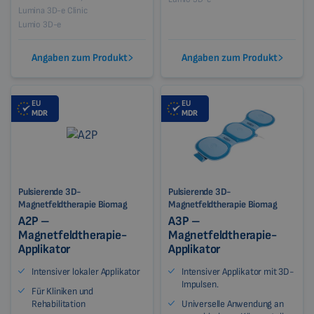
Lumina 3D-e Clinic
Lumio 3D-e
Angaben zum Produkt
Angaben zum Produkt
EU
EU
MDR
MDR
Pulsierende 3D-
Pulsierende 3D-
Magnetfeldtherapie Biomag
Magnetfeldtherapie Biomag
A2P –
A3P –
Magnetfeldtherapie-
Magnetfeldtherapie-
Applikator
Applikator
Intensiver lokaler Applikator
Intensiver Applikator mit 3D-
Impulsen.
Für Kliniken und
Rehabilitation
Universelle Anwendung an