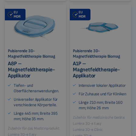
EU
EU
MDR
MDR
Pulsierende 3D-
Pulsierende 3D-
Magnetfeldtherapie Biomag
Magnetfeldtherapie Biomag
A8P –
A1P –
Magnetfeldtherapie-
Magnetfeldtherapie-
Applikator
Applikator
Tiefen- und
Intensiver lokaler Applikator
Oberflächenanwendungen.
Für Zuhause und für Kliniken
Universeller Applikator für
Länge 210 mm; Breite 160
verschiedene Körperteile.
mm; Höhe 26 mm
Länge 445 mm; Breite 395
Zubehör für medizinische Geräte:
mm; Höhe 35 mm.
Lumina 3D-e Easy
Zubehör für das Medizinprodukt:
Lumina 3D-e Clinic
Lumina 3D-e Easy
Lumio 3D-e