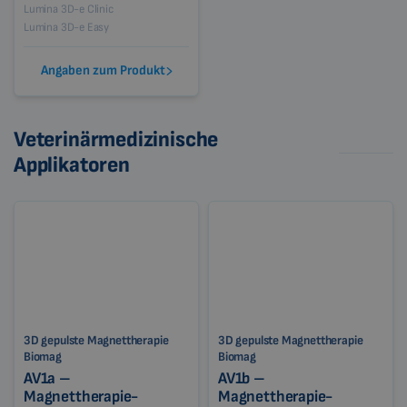
Lumina 3D-e Clinic
Lumina 3D-e Easy
Angaben zum Produkt
Veterinärmedizinische
Applikatoren
3D gepulste Magnettherapie
3D gepulste Magnettherapie
Biomag
Biomag
AV1a –
AV1b –
Magnettherapie-
Magnettherapie-