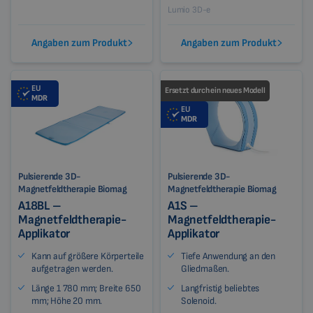
Lumio 3D-e
Angaben zum Produkt
Angaben zum Produkt
EU
Ersetzt durch ein neues Modell
MDR
EU
MDR
Pulsierende 3D-
Pulsierende 3D-
Magnetfeldtherapie Biomag
Magnetfeldtherapie Biomag
A18BL –
A1S –
Magnetfeldtherapie-
Magnetfeldtherapie-
Applikator
Applikator
Kann auf größere Körperteile
Tiefe Anwendung an den
aufgetragen werden.
Gliedmaßen.
Länge 1 780 mm; Breite 650
Langfristig beliebtes
mm; Höhe 20 mm.
Solenoid.