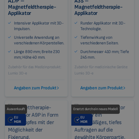
A17P –
A3S –
Magnetfeldtherapie-
Magnetfeldtherapie-
Applikator
Applikator
Intensiver Applikator mit 3D-
Runder Applikator mit 3D-
Impulsen.
Technologie.
Universelle Anwendung an
Tiefenwirkung von
verschiedenen Körperstellen.
verschiedenen Seiten.
Länge 890 mm; Breite 230
Durchmesser 410 mm; Tiefe
mm; Höhe 40 mm.
245 mm.
Zubehör für das Medizinprodukt:
Zubehör für medizinische Geräte:
Lumio 3D-e
Lumio 3D-e
Angaben zum Produkt
Angaben zum Produkt
Ausverkauft
Ersetzt durch ein neues Modell
EU
EU
MDR
MDR