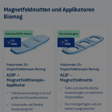
Magnetfeldmatten und Applikatoren
Biomag
Beliebte PEMF-Matte
Die vielseitigste
EU
EU
MDR
MDR
Pulsierende 3D-
Pulsierende 3D-
Magnetfeldtherapie Biomag
Magnetfeldtherapie Biomag
A10P –
A11P –
Magnetfeldtherapie-
Magnetfeldmatte
Applikator
Tiefe und oberflächliche
Anwendungen an mehreren
Flächenanwendung auch auf
Körperstellen.
größeren Körperbereichen.
Der meistgefragte und am
Universelle und flexible
besten ausgestattete
Anwendung mit