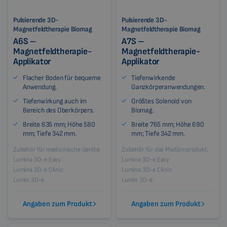
Pulsierende 3D-
Pulsierende 3D-
Magnetfeldtherapie Biomag
Magnetfeldtherapie Biomag
A6S –
A7S –
Magnetfeldtherapie-
Magnetfeldtherapie-
Applikator
Applikator
Flacher Boden für bequeme
Tiefenwirkende
Anwendung.
Ganzkörperanwendungen.
Tiefenwirkung auch im
Größtes Solenoid von
Bereich des Oberkörpers.
Biomag.
Breite 635 mm; Höhe 580
Breite 765 mm; Höhe 690
mm; Tiefe 342 mm.
mm; Tiefe 342 mm.
Zubehör für medizinische Geräte:
Zubehör für das Medizinprodukt:
Lumina 3D-e Easy
Lumina 3D-e Easy
Lumina 3D-e Clinic
Lumina 3D-e Clinic
Lumio 3D-e
Lumio 3D-e
Angaben zum Produkt
Angaben zum Produkt