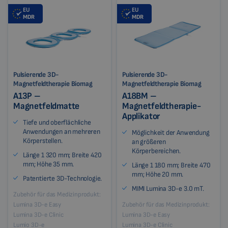
EU
EU
MDR
MDR
Pulsierende 3D-
Pulsierende 3D-
Magnetfeldtherapie Biomag
Magnetfeldtherapie Biomag
A13P –
A18BM –
Magnetfeldmatte
Magnetfeldtherapie-
Applikator
Tiefe und oberflächliche
Anwendungen an mehreren
Möglichkeit der Anwendung
Körperstellen.
an größeren
Körperbereichen.
Länge 1 320 mm; Breite 420
mm; Höhe 35 mm.
Länge 1 180 mm; Breite 470
mm; Höhe 20 mm.
Patentierte 3D-Technologie.
MIMI Lumina 3D-e 3.0 mT.
Zubehör für das Medizinprodukt:
Lumina 3D-e Easy
Zubehör für das Medizinprodukt:
Lumina 3D-e Clinic
Lumina 3D-e Easy
Lumio 3D-e
Lumina 3D-e Clinic