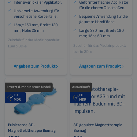
Intensiver lokaler Applikator.
Geformter flacher Applikator
für die oberen Gliedmaßen.
Universelle Anwendung für
verschiedene Körperteile.
Bequeme Anwendung für die
gesamte Handfläche.
Länge 150 mm; Breite 120
mm; Höhe 25 mm.
Länge 330 mm; Breite 180
mm; Höhe 60 mm.
Zubehör für das Medizinprodukt:
Zubehör für das Medizinprodukt:
Lumio 3D-e
Lumio 3D-e
Angaben zum Produkt
Angaben zum Produkt
Ersetzt durch ein neues Modell
Ausverkauft
EU
EU
MDR
MDR
Pulsierende 3D-
3D gepulste Magnettherapie
Magnetfeldtherapie Biomag
Biomag