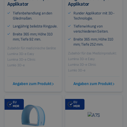
Applikator
Applikator
Tiefenbehandlung an den
Runder Applikator mit 3D-
Gliedmaßen.
Technologie.
Langjährig beliebte Ringpule.
Tiefenwirkung von
verschiedenen Seiten.
Breite 365 mm; Höhe 310
mm; Tiefe 92 mm.
Breite 365 mm; Höhe 310
mm; Tiefe 252 mm.
Zubehör für medizinische Geräte:
Zubehör für das Medizinprodukt:
Lumina 3D-e Easy
Lumina 3D-e Easy
Lumina 3D-e Clinic
Lumina 3D-e Clinic
Lumio 3D-e
Lumio 3D-e
Angaben zum Produkt
Angaben zum Produkt
EU
EU
MDR
MDR