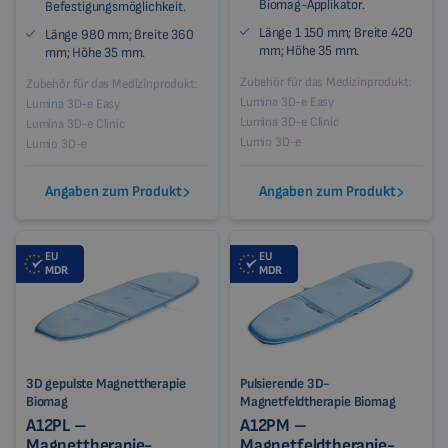
Biomag-Applikator.
Befestigungsmöglichkeit.
Länge 1 150 mm; Breite 420
Länge 980 mm; Breite 360
mm; Höhe 35 mm.
mm; Höhe 35 mm.
Zubehör für das Medizinprodukt:
Zubehör für das Medizinprodukt:
Lumina 3D-e Easy
Lumina 3D-e Easy
Lumina 3D-e Clinic
Lumina 3D-e Clinic
Lumio 3D-e
Lumio 3D-e
Angaben zum Produkt
Angaben zum Produkt
EU
EU
MDR
MDR
3D gepulste Magnettherapie
Pulsierende 3D-
Biomag
Magnetfeldtherapie Biomag
A12PL –
A12PM –
Magnettherapie-
Magnetfeldtherapie-