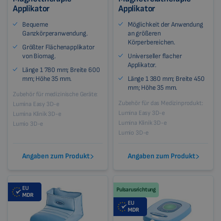
Applikator
Applikator
Bequeme
Möglichkeit der Anwendung
Ganzkörperanwendung.
an größeren
Körperbereichen.
Größter Flächenapplikator
von Biomag.
Universeller flacher
Applikator.
Länge 1 780 mm; Breite 600
mm; Höhe 35 mm.
Länge 1 380 mm; Breite 450
mm; Höhe 35 mm.
Zubehör für medizinische Geräte:
Zubehör für das Medizinprodukt:
Lumina Easy 3D-e
Lumina Easy 3D-e
Lumina Klinik 3D-e
Lumina Klinik 3D-e
Lumio 3D-e
Lumio 3D-e
Angaben zum Produkt
Angaben zum Produkt
EU
Pulsarusrichtung
MDR
EU
MDR