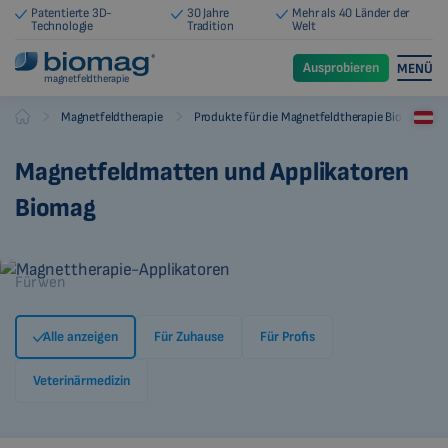
Patentierte 3D-
30 Jahre
Mehr als 40 Länder der
Technologie
Tradition
Welt
Ausprobieren
MENÜ
magnetfeldtherapie
-
-
Magnetfeldtherapie
Produkte für die Magnetfeldtherapie Biomag
Biomag
Magnetfeldmatten und Applikatoren
Biomag
Für wen
Alle anzeigen
Für Zuhause
Für Profis
Veterinärmedizin