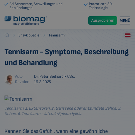
Bei Schmerzen, Schwellungen und
Patentierte 3D-
Entzündungen
Technologie
Ausprobieren
MENÜ
magnetfeldtherapie
-
-
Enzyklopädie
Tennisarm
Biomag
Tennisarm - Symptome, Beschreibung
und Behandlung
Autor
Dr. Peter Bednarčík CSc.
Revision
19.2.2025
Tennisarm: 1. Extensoren, 2. Gerissene oder entzündete Sehne, 3.
Sehne, 4. Tennisarm - laterale Epicondylitis.
Kennen Sie das Gefühl, wenn eine gewöhnliche