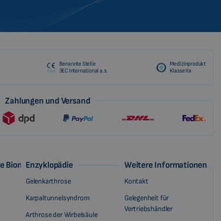
Benannte Stelle
Medizinprodukt
3EC International a.s.
Klasse IIa
Zahlungen und Versand
ie Biomag
Enzyklopädie
Weitere Informationen
Gelenkarthrose
Kontakt
Karpaltunnelsyndrom
Gelegenheit für
Vertriebshändler
Arthrose der Wirbelsäule