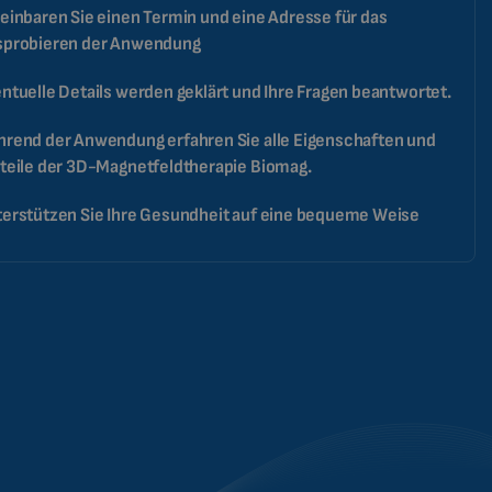
BULGARIAN
einbaren Sie einen Termin und eine Adresse für das
sprobieren der Anwendung
MALAYSIAN
HINDI
ntuelle Details werden geklärt und Ihre Fragen beantwortet.
CHINESE (TRADITIONAL)
rend der Anwendung erfahren Sie alle Eigenschaften und
CHINESE (SIMPLIFIED)
teile der 3D-Magnetfeldtherapie Biomag.
ROMANIAN
erstützen Sie Ihre Gesundheit auf eine bequeme Weise
CZECH