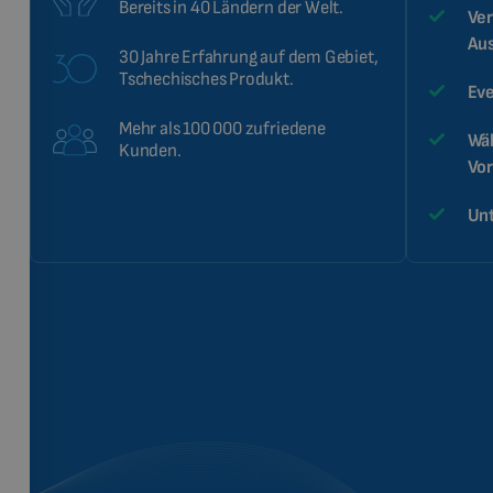
Bereits in 40 Ländern der Welt.
Ver
Au
30 Jahre Erfahrung auf dem Gebiet,
Tschechisches Produkt.
Eve
Mehr als 100 000 zufriedene
Wäh
Kunden.
Vor
Unt