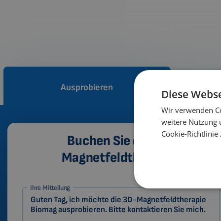
Ausprobieren
Wi
Diese Webse
Wir verwenden Co
weitere Nutzung 
Cookie-Richtlinie 
Buchen Sie die 3D-
Magnetfeldtherapie.
1-
Ihre Mitteilung
DE
Zákazník