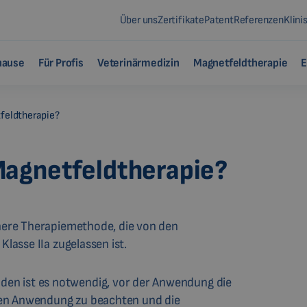
Über uns
Zertifikate
Patent
Referenzen
Klini
hause
Für Profis
Veterinärmedizin
Magnetfeldtherapie
E
feldtherapie?
Magnetfeldtherapie?
chere Therapiemethode, die von den
Klasse IIa zugelassen ist.
en ist es notwendig, vor der Anwendung die
ren Anwendung zu beachten und die