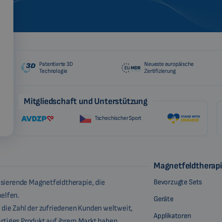
Patentierte 3D
Neueste europäische
Technologie
Zertifizierung
Mitgliedschaft und Unterstützung
Tschechischer Sport
Magnetfeldtherap
Bevorzugte Sets
lsierende Magnetfeldtherapie, die
elfen.
Geräte
 die Zahl der zufriedenen Kunden weltweit,
Applikatoren
gartiges Produkt auf ihrem Markt haben