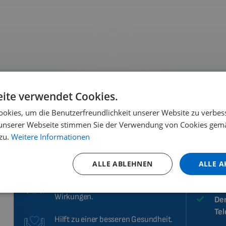
e und wo kaufen?
Möglichkeit der M
ite verwendet Cookies.
okies, um die Benutzerfreundlichkeit unserer Website zu verbes
unserer Webseite stimmen Sie der Verwendung von Cookies gem
zu.
Weitere Informationen
Warum Biomag?
Wie 
ALLE ABLEHNEN
ALLE A
Hohe Leistungsfähigkeit und
Res
Wirksamkeit der therapeutischen
Wirkungen.
Der
Te
Hilft zu einer besseren Gesundheit.