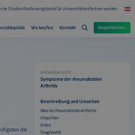
sche Studien
Stellenangebote
Für Universitäten
Partner werden
nzyklopädie
Wo kaufen
Kontakt
Ausprobieren
Artikelübersicht
Symptome der rheumatoiden
Arthritis
Beschreibung und Ursachen
Was ist rheumatoide Arthritis
Ursachen
Arten
Diagnostik