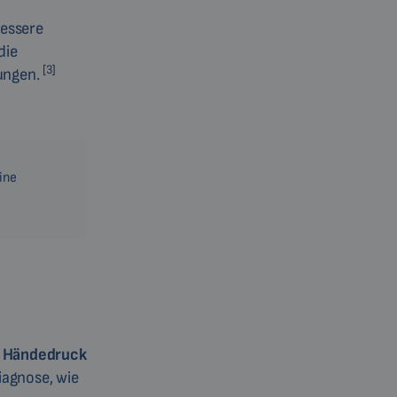
bessere
die
[3]
ungen.
ine
in Händedruck
iagnose, wie