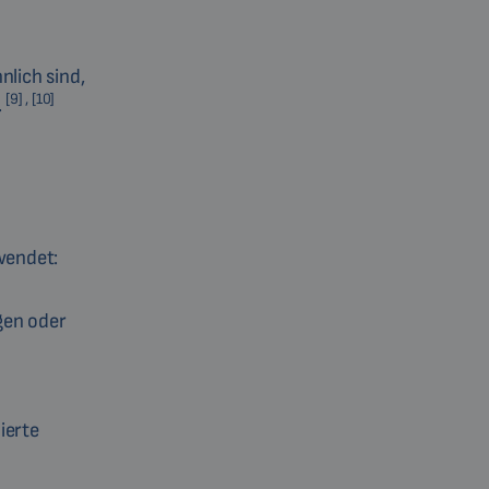
nlich sind,
[9] , [10]
.
wendet:
gen oder
ierte