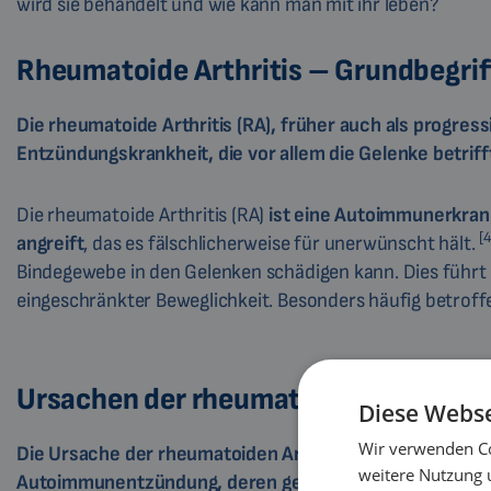
wird sie behandelt und wie kann man mit ihr leben?
Rheumatoide Arthritis – Grundbegrif
Die rheumatoide Arthritis (RA), früher auch als progress
Entzündungskrankheit, die vor allem die Gelenke betriff
Die rheumatoide Arthritis (RA)
ist eine Autoimmunerkra
[4
angreift
, das es fälschlicherweise für unerwünscht hält.
Bindegewebe in den Gelenken schädigen kann. Dies führ
eingeschränkter Beweglichkeit. Besonders häufig betrof
Ursachen der rheumatoiden Arthritis
Diese Webse
Wir verwenden Co
Die Ursache der rheumatoiden Arthritis ist eine
weitere Nutzung 
Autoimmunentzündung, deren genauer Ursprung jedoch