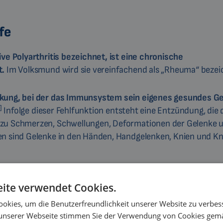
fe
ive Polyarthritis bezeichnet, ist eine chronische
t.
Im Volksmund wird sie vereinfachend als „Rheuma“ bezei
nkung, bei der das Immunsystem sein eigenes gesundes 
]
Infolge dieser Fehlfunktion entsteht eine Entzündung, die 
t zu Schmerzen, Schwellungen, Deformationen der Gelenke 
fen sind Gelenke in den Händen, Handgelenken, Knien und K
ite verwendet Cookies.
okies, um die Benutzerfreundlichkeit unserer Website zu verbes
unserer Webseite stimmen Sie der Verwendung von Cookies gem
 noch nicht