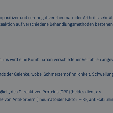
ositiver und seronegativer rheumatoider Arthritis sehr äh
 Reaktion auf verschiedene Behandlungsmethoden bestehen
thritis wird eine Kombination verschiedener Verfahren ange
ds der Gelenke, wobei Schmerzempfindlichkeit, Schwellun
it, des C-reaktiven Proteins (CRP) (beides dient als
e von Antikörpern (rheumatoider Faktor – RF, anti-citrullin