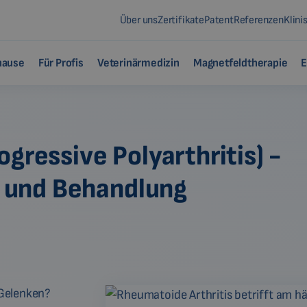
Über uns
Zertifikate
Patent
Referenzen
Klini
hause
Für Profis
Veterinärmedizin
Magnetfeldtherapie
E
gressive Polyarthritis) -
 und Behandlung
 Gelenken?