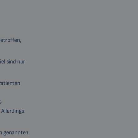
etroffen,
el sind nur
Patienten
s
Allerdings
en genannten