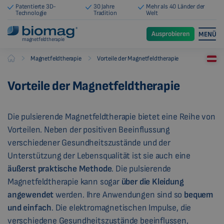
Patentierte 3D-
30 Jahre
Mehr als 40 Länder der
Technologie
Tradition
Welt
Ausprobieren
MENÜ
magnetfeldtherapie
-
-
Magnetfeldtherapie
Vorteile der Magnetfeldtherapie
Biomag
Vorteile der Magnetfeldtherapie
Die pulsierende Magnetfeldtherapie bietet eine Reihe von
Vorteilen. Neben der positiven Beeinflussung
verschiedener Gesundheitszustände und der
Unterstützung der Lebensqualität ist sie auch eine
äußerst praktische Methode
. Die pulsierende
Magnetfeldtherapie kann sogar
über die Kleidung
angewendet
werden. Ihre Anwendungen sind so
bequem
und einfach
. Die elektromagnetischen Impulse, die
verschiedene Gesundheitszustände beeinflussen,