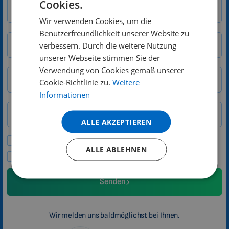
Cookies.
ENGLISH
E-Mail
Wir verwenden Cookies, um die
DUTCH
Benutzerfreundlichkeit unserer Website zu
GERMAN
Straße/Hausnummer
verbessern. Durch die weitere Nutzung
unserer Webseite stimmen Sie der
PORTUGUESE
Verwendung von Cookies gemäß unserer
SPANISH
Stadt
PLZ
Cookie-Richtlinie zu.
Weitere
FRENCH
Informationen
Land
CATALAN
Telefon
ALLE AKZEPTIEREN
BULGARIAN
Bitte Angebote und Neuigkeiten senden.
MALAYSIAN
ALLE ABLEHNEN
Ich stimme den Datenschutzbestimmungen zu
HINDI
CHINESE (TRADITIONAL)
Senden
CHINESE (SIMPLIFIED)
ROMANIAN
Wir melden uns baldmöglichst bei Ihnen.