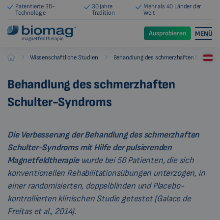
Patentierte 3D-
30 Jahre
Mehr als 40 Länder der
Technologie
Tradition
Welt
Ausprobieren
MENÜ
magnetfeldtherapie
-
-
Wissenschaftliche Studien
Behandlung des schmerzhaften Schulter
Biomag
Behandlung des schmerzhaften
Schulter-Syndroms
Die Verbesserung der Behandlung des schmerzhaften
Schulter-Syndroms mit Hilfe der pulsierenden
Magnetfeldtherapie
wurde bei 56 Patienten, die sich
konventionellen Rehabilitationsübungen unterzogen, in
einer randomisierten, doppelblinden und Placebo-
kontrollierten klinischen Studie getestet (Galace de
Freitas et al., 2014).