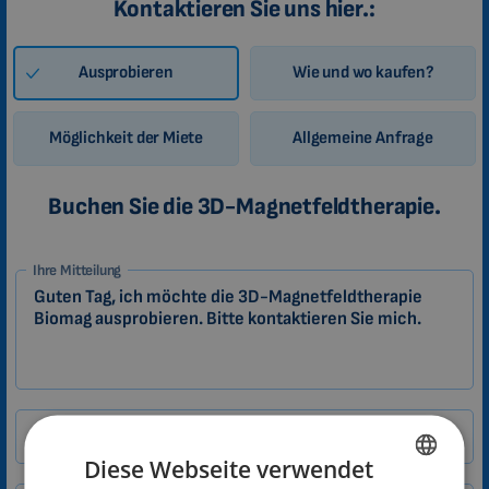
Kontaktieren Sie uns hier.:
Ausprobieren
Wie und wo kaufen?
Möglichkeit der Miete
Allgemeine Anfrage
Buchen Sie die 3D-Magnetfeldtherapie.
1-
Ihre Mitteilung
DE
Zákazník
Name
Diese Webseite verwendet