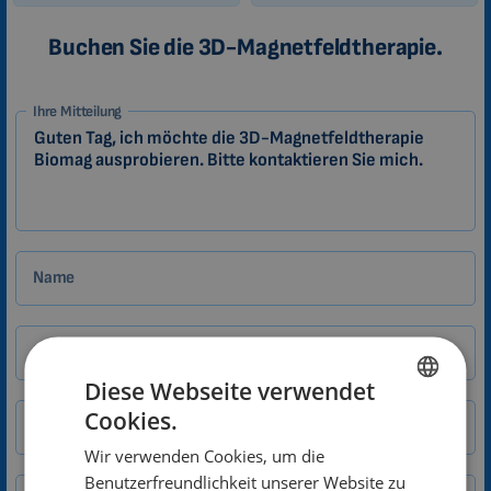
Buchen Sie die 3D-Magnetfeldtherapie.
1-
Ihre Mitteilung
DE
Zákazník
Name
E-Mail
Diese Webseite verwendet
Cookies.
ENGLISH
Straße/Hausnummer
Wir verwenden Cookies, um die
DUTCH
Benutzerfreundlichkeit unserer Website zu