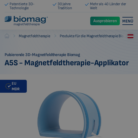
Patentierte 3D-
30 Jahre
Mehr als 40 Länder der
Technologie
Tradition
Welt
Ausprobieren
MENÜ
magnetfeldtherapie
-
-
Magnetfeldtherapie
Produkte für die Magnetfeldtherapie Biomag
Biomag
Pulsierende 3D-Magnetfeldtherapie Biomag
A5S - Magnetfeldtherapie-Applikator
EU
MDR