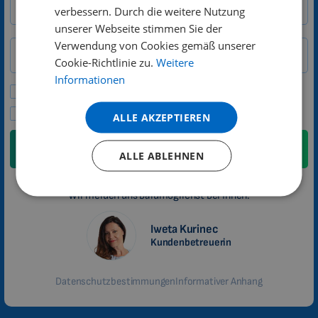
GERMAN
Stadt
PLZ
verbessern. Durch die weitere Nutzung
unserer Webseite stimmen Sie der
PORTUGUESE
Land
Verwendung von Cookies gemäß unserer
SPANISH
Telefon
Cookie-Richtlinie zu.
Weitere
FRENCH
Informationen
Bitte Angebote und Neuigkeiten senden.
CATALAN
Ich stimme den Datenschutzbestimmungen zu
ALLE AKZEPTIEREN
BULGARIAN
Senden
MALAYSIAN
ALLE ABLEHNEN
HINDI
Wir melden uns baldmöglichst bei Ihnen.
CHINESE (TRADITIONAL)
CHINESE (SIMPLIFIED)
Iweta Kurinec
Kundenbetreuerin
ROMANIAN
CZECH
Datenschutzbestimmungen
Informativer Anhang