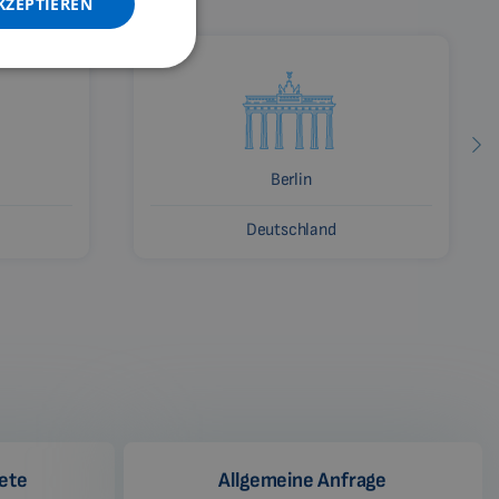
KZEPTIEREN
PORTUGUESE
SPANISH
FRENCH
CATALAN
BULGARIAN
Berlin
MALAYSIAN
Deutschland
HINDI
CHINESE (TRADITIONAL)
CHINESE (SIMPLIFIED)
ROMANIAN
CZECH
iete
Allgemeine Anfrage