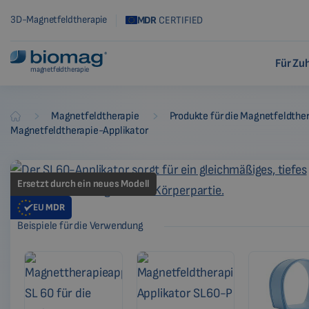
3D-Magnetfeldtherapie
MDR
CERTIFIED
Für Zu
magnetfeldtherapie
-
-
Magnetfeldtherapie
Produkte für die Magnetfeldthe
Biomag
Magnetfeldtherapie-Applikator
Ersetzt durch ein neues Modell
EU
MDR
Beispiele für die Verwendung