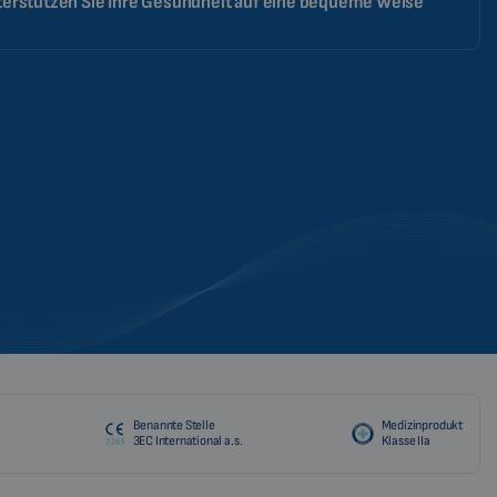
erstützen Sie Ihre Gesundheit auf eine bequeme Weise
Benannte Stelle
Medizinprodukt
3EC International a.s.
Klasse IIa