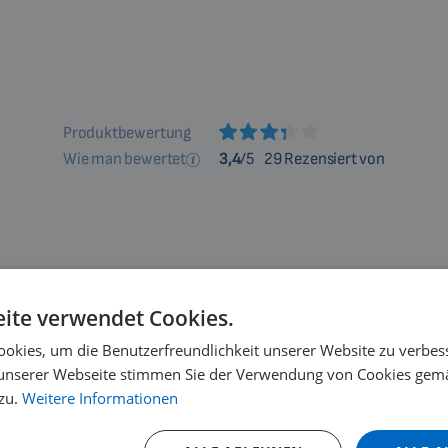
Produktbewertung
Wie man bewertet
3,4
/5
29 Rezensiert von
ft die pulsierende 3D-Magnetfeldt
ite verwendet Cookies.
okies, um die Benutzerfreundlichkeit unserer Website zu verbes
erende 3D-Magnetfeldtherapie Biomag helfen derzeit Mensch
unserer Webseite stimmen Sie der Verwendung von Cookies gem
zu.
Weitere Informationen
 Anwendern und renommierten Kliniken nutzen die innovati
Verbesserung ihrer Gesundheit.