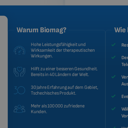
Warum Biomag?
Wie 
Hohe Leistungsfähigkeit und
Res
Wirksamkeit der therapeutischen
Wirkungen.
Der
Te
Hilft zu einer besseren Gesundheit.
Bereits in 40 Ländern der Welt.
Ver
Au
30 Jahre Erfahrung auf dem Gebiet,
Tschechisches Produkt.
Eve
Mehr als 100 000 zufriedene
Wäh
Kunden.
Vor