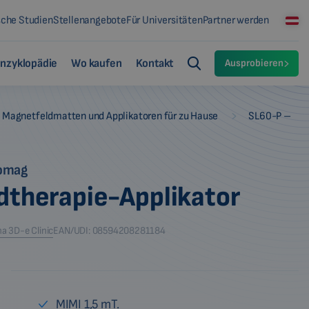
sche Studien
Stellenangebote
Für Universitäten
Partner werden
nzyklopädie
Wo kaufen
Kontakt
Ausprobieren
-
Magnetfeldmatten und Applikatoren für zu Hause
SL60-P –
iomag
dtherapie-Applikator
a 3D-e Clinic
EAN/UDI: 08594208281184
MIMI 1,5 mT.