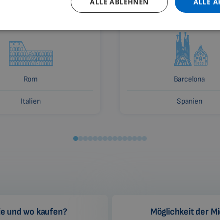
ALLE ABLEHNEN
ALLE A
Rom
Barcelona
Italien
Spanien
e und wo kaufen?
Möglichkeit der M