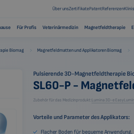
Über uns
Zertifikate
Patent
Referenzen
Klini
hause
Für Profis
Veterinärmedizin
Magnetfeldtherapie
E
-
-
rapie Biomag
Magnetfeldmatten und Applikatoren Biomag
Pulsierende 3D-Magnetfeldtherapie B
SL60-P - Magnetfel
Zubehör für das Medizinprodukt:
Lumina 3D-e Easy
Lumin
Vorteile und Parameter des Applikators:
Flacher Boden für bequeme Anwendung.